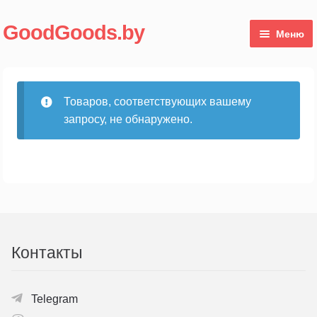
Перейти
Перейти
GoodGoods.by
Меню
к
к
навигации
содержимому
Магазин
Товаров, соответствующих вашему
Мой аккаунт
запросу, не обнаружено.
Контакты
Telegram