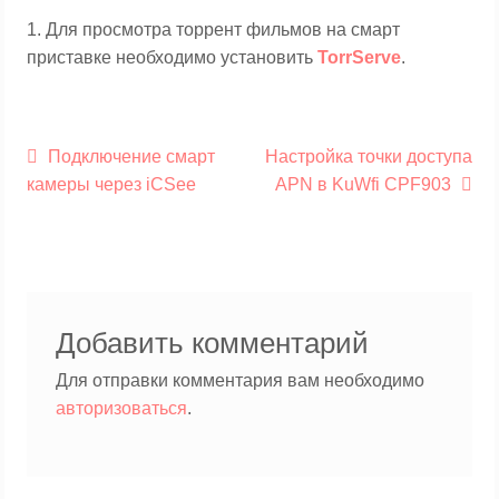
1. Для просмотра торрент фильмов на смарт
приставке необходимо установить
TorrServe
.
Навигация
Предыдущая
Следующая
Подключение смарт
Настройка точки доступа
по
запись:
запись:
камеры через iCSee
APN в KuWfi CPF903
записям
Добавить комментарий
Для отправки комментария вам необходимо
авторизоваться
.