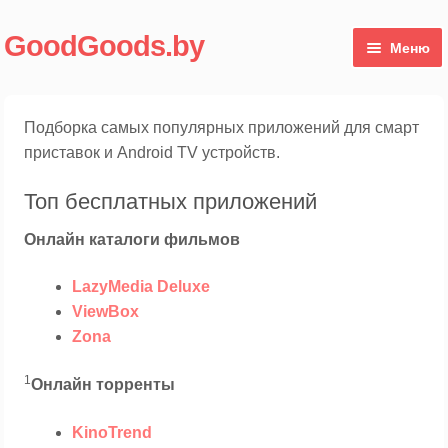
Перейти
Перейти
GoodGoods.by
Меню
к
к
навигации
содержимому
Магазин
Подборка самых популярных приложений для смарт
Мой аккаунт
приставок и Android TV устройств.
Топ бесплатных приложений
Онлайн каталоги фильмов
LazyMedia Deluxe
ViewBox
Zona
1
Онлайн торренты
KinoTrend