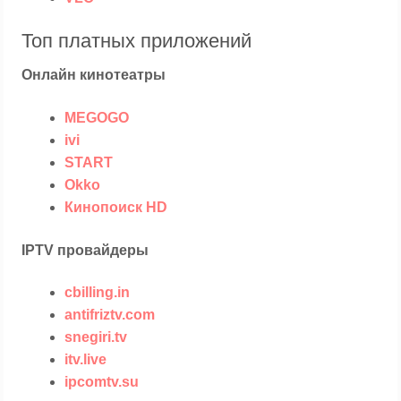
Топ платных приложений
Онлайн кинотеатры
MEGOGO
ivi
START
Okko
Кинопоиск HD
IPTV провайдеры
cbilling.in
antifriztv.com
snegiri.tv
itv.live
ipcomtv.su