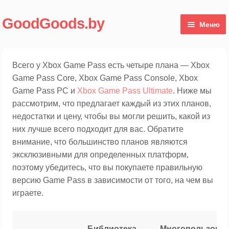
Перейти
Перейти
GoodGoods.by
Меню
к
к
навигации
содержимому
Магазин
Всего у Xbox Game Pass есть четыре плана — Xbox
Мой аккаунт
Game Pass Core, Xbox Game Pass Console, Xbox
Game Pass PC и
Xbox Game Pass Ultimate
. Ниже мы
рассмотрим, что предлагает каждый из этих планов,
недостатки и цену, чтобы вы могли решить, какой из
них лучше всего подходит для вас. Обратите
внимание, что большинство планов являются
эксклюзивными для определенных платформ,
поэтому убедитесь, что вы покупаете правильную
версию Game Pass в зависимости от того, на чем вы
играете.
Библиотека
Многопользоват