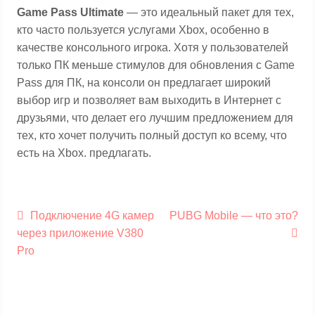
Game Pass Ultimate
— это идеальный пакет для тех,
кто часто пользуется услугами Xbox, особенно в
качестве консольного игрока. Хотя у пользователей
только ПК меньше стимулов для обновления с Game
Pass для ПК, на консоли он предлагает широкий
выбор игр и позволяет вам выходить в Интернет с
друзьями, что делает его лучшим предложением для
тех, кто хочет получить полный доступ ко всему, что
есть на Xbox. предлагать.
Навигация
Предыдущая
Следующая
Подключение 4G камер
PUBG Mobile — что это?
по
запись:
запись:
через приложение V380
записям
Pro